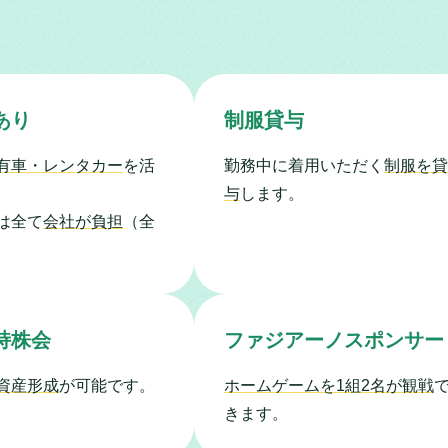
あり
制服貸与
有車・レンタカー
を活
勤務中に着用いただく
制服を貸
与
します。
は全て
会社が負担
（全
持株会
ファジアーノスポンサー
資産形成
が可能です。
ホームゲームを1組2名が観戦
きます。