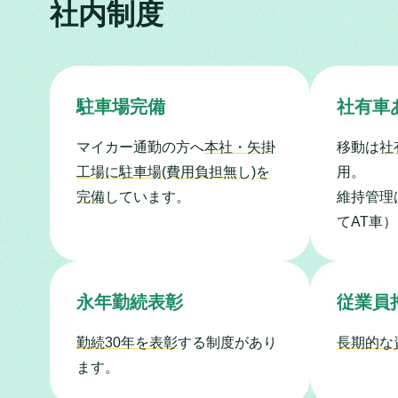
社内制度
駐車場完備
社有車
マイカー通勤の方へ
本社・矢掛
移動は
社
工場に駐車場(費用負担無し)を
用。
完備
しています。
維持管理
てAT車）
永年勤続表彰
従業員
勤続30年を表彰
する制度があり
長期的な
ます。