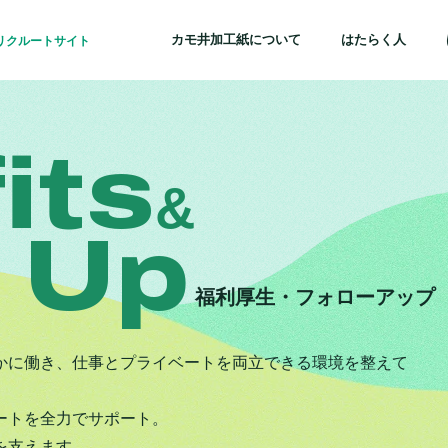
カモ井加工紙について
はたらく人
リクルートサイト
its
&
 Up
福利厚生・フォローアップ
かに働き、仕事とプライベートを両立できる環境を整えて
ートを全力でサポート。
を支えます。