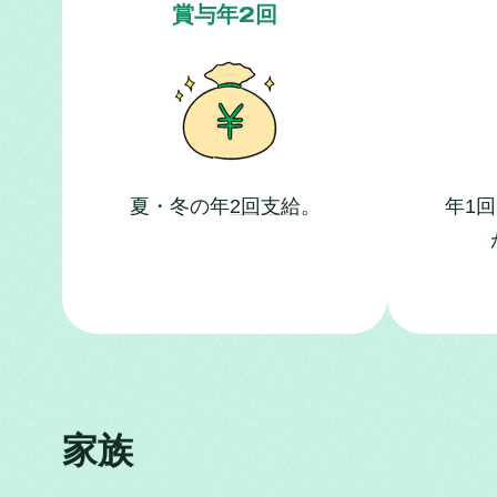
賞与年2回
夏・冬の年
2回支給
。
年1
家族