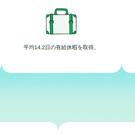
平均
14.2日
の
有給休暇
を取得。