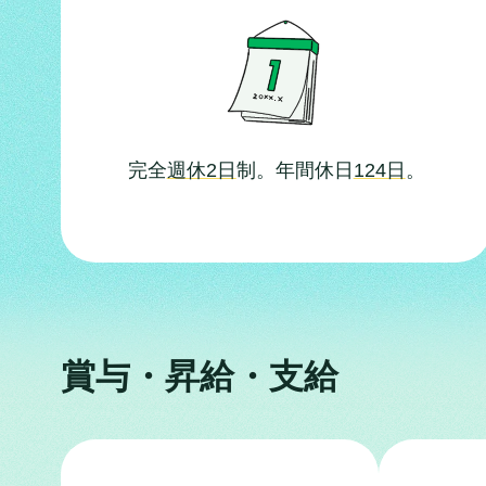
完全
週休2日
制。年間休日
124日
。
賞与・昇給・支給