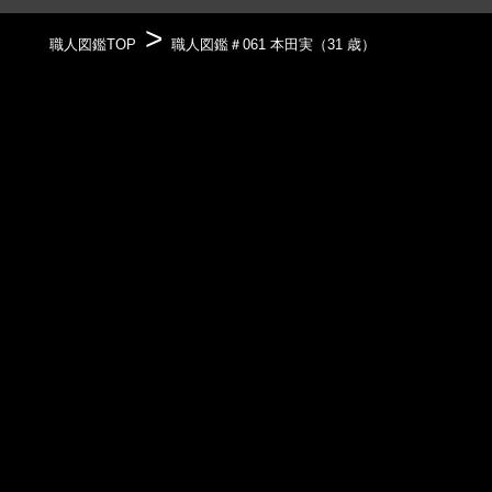
>
職人図鑑TOP
職人図鑑＃061 本田実（31 歳）